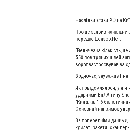
Наслідки атаки РФ на Ки
Про це заявив начальник 
передає Цензор.Нет.
"Величезна кількість, це
550 повітряних цілей заг
ворог застосовував за од
Водночас, зауважив Ігна
Як повідомлялося, у ніч 
ударними БпЛА типу Shah
"Кинджал", 6 балістични
Основний напрямок удару
За попередніми даними, 
крилаті ракети Іскандер-