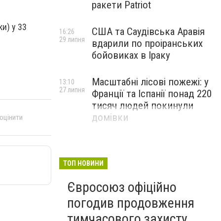
ракети Patriot
ки) у 33
США та Саудівська Аравія
16:26
29 липня
вдарили по проіранських
бойовиках в Іраку
Масштабні лісові пожежі: у
13:10
27 липня
Франції та Іспанії понад 220
тисяч людей покинули
домівки
 оцінити
ТОП НОВИНИ
Євросоюз офіційно
погодив продовження
тимчасового захисту