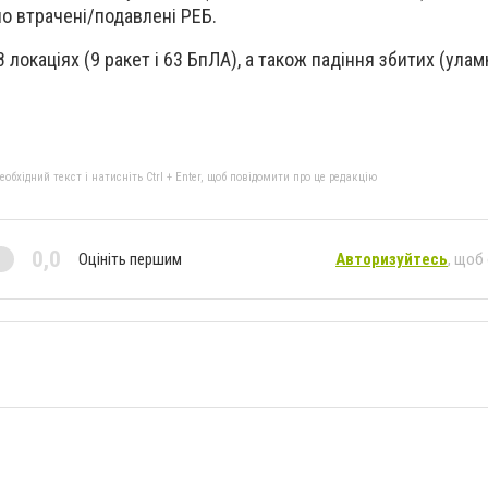
но втрачені/подавлені РЕБ.
 локаціях (9 ракет і 63 БпЛА), а також падіння збитих (улам
бхідний текст і натисніть Ctrl + Enter, щоб повідомити про це редакцію
0,0
Оцініть першим
Авторизуйтесь
, щоб