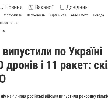
Новини
Вакансії
Довідник
Фотоотчеты
Нерухомість
Карта міста
Авто / Мото
Погода
опрос - ответ
 ППО
 випустили по Україні
 дронів і 11 ракет: ск
ПО
у ніч на 4 липня російські війська випустили рекордну кільк