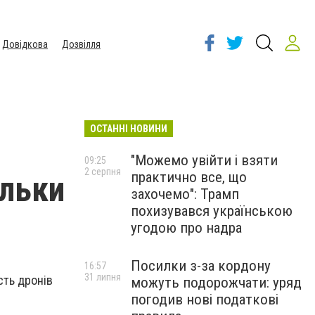
Довідкова
Дозвілля
ОСТАННІ НОВИНИ
"Можемо увійти і взяти
09:25
2 серпня
практично все, що
ільки
захочемо": Трамп
похизувався українською
угодою про надра
Посилки з-за кордону
16:57
31 липня
ість дронів
можуть подорожчати: уряд
погодив нові податкові