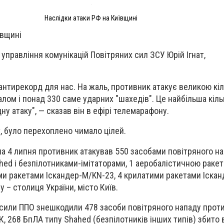
Наслідки атаки РФ на Київщині
ївщині
управління комунікацій Повітряних сил ЗСУ Юрій Ігнат,
 антирекорд для нас. На жаль, противник атакує великою кі
алом і понад 330 саме ударних "шахедів". Це найбільша кільк
ну атаку", — сказав він в ефірі телемарафону.
т, було перехоплено чимало цілей.
на 4 липня противник атакував 550 засобами повітряного на
ed і безпілотниками-імітаторами, 1 аеробалістичною раке
ми ракетами Іскандер-М/KN-23, 4 крилатими ракетами Іскан
 – столиця України, місто Київ.
сили ППО знешкодили 478 засоби повітряного нападу проти
К, 268 БпЛА типу Shahed (безпілотників інших типів) збито