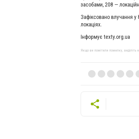
засобами, 208 — локацій
Зафіксовано влучання у 8
локаціях.
Інформує texty.org.ua
Якщо ви помітили помилку, виділіть нео