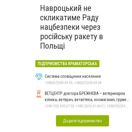
Навроцький не
скликатиме Раду
нацбезпеки через
російську ракету в
Польщі
ПІДПРИЄМСТВА КРАМАТОРСЬКА
Система сповіщення населення
+380(67)340-49-59, +380(67)350-44-68
ВЕТЦЕНТР доктора БРЕЖНЄВА – ветеринарна
клініка, ветврач, ветаптека, зоомагазин, грумер,
стрижки.
+380 (50) 695-37-55, +380 (626) 41-44-21, +380(95)533-90-03
Додати підприємство