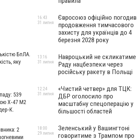
правила
Євросоюз офіційно погодив
16:43
31 липня
продовження тимчасового
захисту для українців до 4
березня 2028 року
лькістю БпЛА.
Навроцький не скликатиме
13:16
ість, яку
31 липня
Раду нацбезпеки через
російську ракету в Польщі
«Чистий четвер» для ТЦК:
12:24
паду: 539
31 липня
ДБР оголосило про
тою Х-47 М2
масштабну спецоперацію у
дер-К.
більшості областей
Зеленський у Вашингтоні
18:00
вника: 2
29 липня
говоритиме з Трампом про
 вогневими