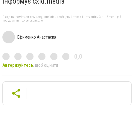
Інформує cxid.media
Якщо ви помітили помилку, виділіть необхідний текст і натисніть Ctrl + Enter, щоб
повідомити про це редакцію
Ефименко Анастасия
0,0
Авторизуйтесь
, щоб оцінити