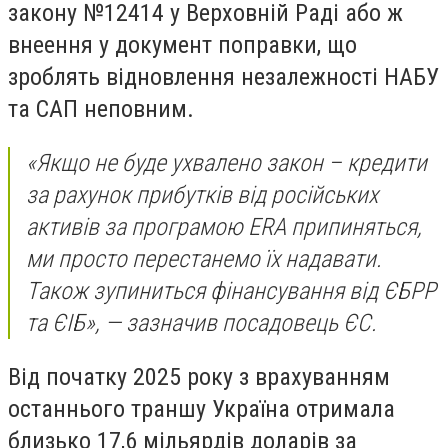
закону №12414 у Верховній Раді або ж
внеення у документ поправки, що
зроблять відновлення незалежності НАБУ
та САП неповним.
«Якщо не буде ухвалено закон – кредити
за рахунок прибутків від російських
активів за програмою ERA припиняться,
ми просто перестанемо їх надавати.
Також зупиниться фінансування від ЄБРР
та ЄІБ», — зазначив посадовець ЄС.
Від початку 2025 року з врахуванням
останнього траншу Україна отримала
близько 17,6 мільярдів доларів за