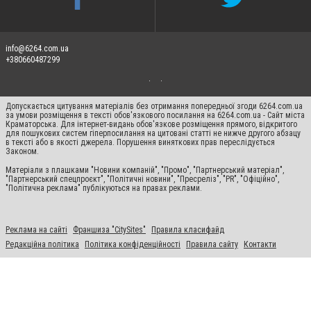
info@6264.com.ua
+380660487299
Допускається цитування матеріалів без отримання попередньої згоди 6264.com.ua
за умови розміщення в тексті обов'язкового посилання на 6264.com.ua - Сайт міста
Краматорська. Для інтернет-видань обов'язкове розміщення прямого, відкритого
для пошукових систем гіперпосилання на цитовані статті не нижче другого абзацу
в тексті або в якості джерела. Порушення виняткових прав переслідується
Законом.
Матеріали з плашками "Новини компаній", "Промо", "Партнерський матеріал",
"Партнерський спецпроєкт", "Політичні новини", "Пресреліз", "PR", "Офіційно",
"Політична реклама" публікуються на правах реклами.
Реклама на сайті
Франшиза "CitySites"
Правила класифайд
Редакційна політика
Політика конфіденційності
Правила сайту
Контакти