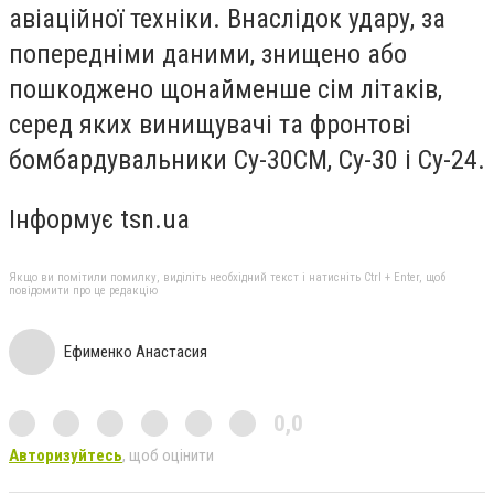
авіаційної техніки. Внаслідок удару, за
попередніми даними, знищено або
пошкоджено щонайменше сім літаків,
серед яких винищувачі та фронтові
бомбардувальники Су-30СМ, Су-30 і Су-24.
Інформує tsn.ua
Якщо ви помітили помилку, виділіть необхідний текст і натисніть Ctrl + Enter, щоб
повідомити про це редакцію
Ефименко Анастасия
0,0
Авторизуйтесь
, щоб оцінити