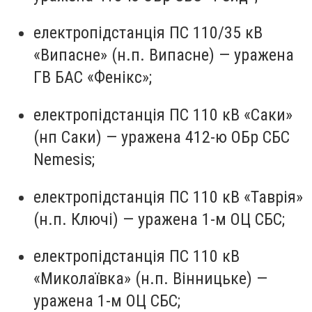
електропідстанція ПС 110/35 кВ
«Випасне» (н.п. Випасне) — уражена
ГВ БАС «Фенікс»;
електропідстанція ПС 110 кВ «Саки»
(нп Саки) — уражена 412-ю ОБр СБС
Nemesis;
електропідстанція ПС 110 кВ «Таврія»
(н.п. Ключі) — уражена 1-м ОЦ СБС;
електропідстанція ПС 110 кВ
«Миколаївка» (н.п. Вінницьке) —
уражена 1-м ОЦ СБС;