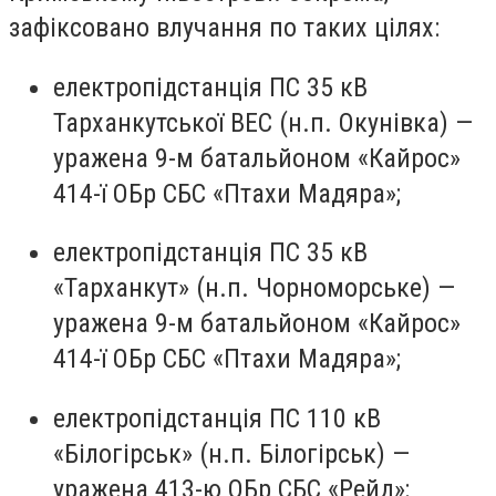
зафіксовано влучання по таких цілях:
електропідстанція ПС 35 кВ
Тарханкутської ВЕС (н.п. Окунівка) —
уражена 9-м батальйоном «Кайрос»
414-ї ОБр СБС «Птахи Мадяра»;
електропідстанція ПС 35 кВ
«Тарханкут» (н.п. Чорноморське) —
уражена 9-м батальйоном «Кайрос»
414-ї ОБр СБС «Птахи Мадяра»;
електропідстанція ПС 110 кВ
«Білогірськ» (н.п. Білогірськ) —
уражена 413-ю ОБр СБС «Рейд»;