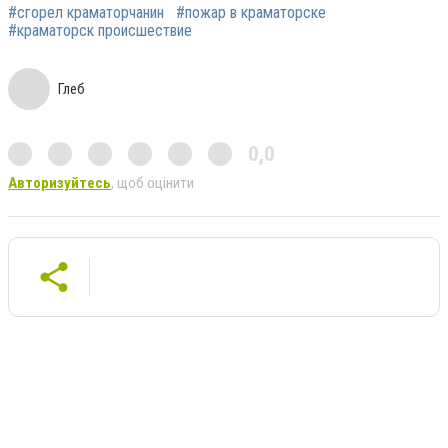
#сгорел краматорчанин
#пожар в краматорске
#краматорск происшествие
Глеб
0,0
Авторизуйтесь
, щоб оцінити