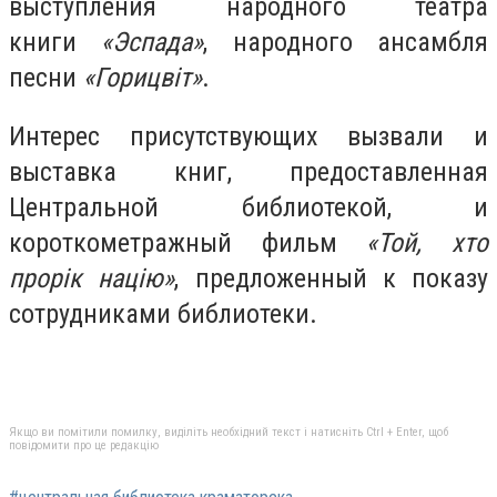
выступления народного театра
книги
«Эспада»
, народного ансамбля
песни
«Горицвіт»
.
Интерес присутствующих вызвали и
выставка книг, предоставленная
Центральной библиотекой, и
короткометражный фильм
«Той, хто
прорік націю»
, предложенный к показу
сотрудниками библиотеки.
Якщо ви помітили помилку, виділіть необхідний текст і натисніть Ctrl + Enter, щоб
повідомити про це редакцію