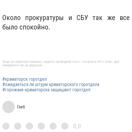
Около прокуратуры и СБУ так же все
было спокойно.
Якщо ви помітили помилку, виділіть необхідний текст і натисніть Ctrl + Enter, щоб
повідомити про це редакцію
#краматорск горотдел
#ожидаеться ли штурм краматорского горотдела
#горожане краматорска защищают горотдел
Глеб
0,0