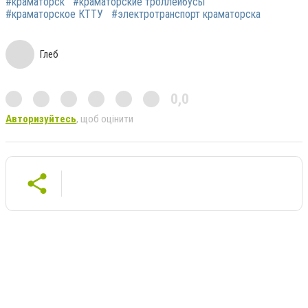
#краматорск
#краматорские троллейбусы
#краматорское КТТУ
#электротранспорт краматорска
Глеб
0,0
Авторизуйтесь
, щоб оцінити