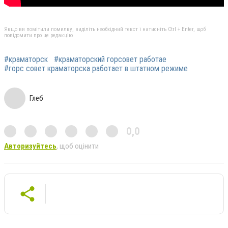
Якщо ви помітили помилку, виділіть необхідний текст і натисніть Ctrl + Enter, щоб
повідомити про це редакцію
#краматорск
#краматорский горсовет работае
#горс совет краматорска работает в штатном режиме
Глеб
0,0
Авторизуйтесь
, щоб оцінити