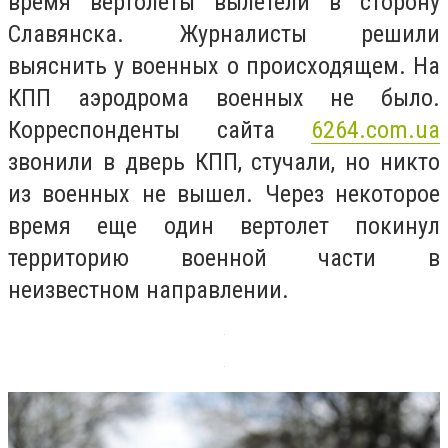
время вертолеты вылетели в сторону
Славянска. Журналисты решили
выяснить у военных о происходящем. На
КПП аэродрома военных не было.
Корреспонденты сайта
6264.com.ua
звонили в дверь КПП, стучали, но никто
из военных не вышел. Через некоторое
время еще один вертолет покинул
территорию военной части в
неизвестном направлении.