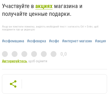
Участвуйте в
акциях
магазина и
получайте ценные подарки.
Якщо ви помітили помилку, виділіть необхідний текст і натисніть Ctrl + Enter, щоб
повідомити про це редакцію
#кофемашина
#кофеварка
#кофе
#интернет-магазин
#акция
0,0
Авторизуйтесь
, щоб оцінити