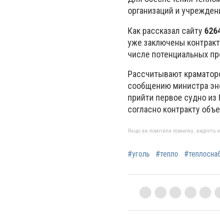
организаций и учреждени
Как рассказал сайту
626
уже заключены контракт
числе потенциальных пр
Рассчитывают краматорс
сообщению министра эне
прийти первое судно из 
согласно контракту объ
Якщо ви помітили помилку, виділіть нео
#уголь
#тепло
#теплосна