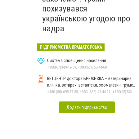
похизувався
українською угодою про
надра
ПІДПРИЄМСТВА КРАМАТОРСЬКА
Система сповіщення населення
+380(67)340-49-59, +380(67)350-44-68
ВЕТЦЕНТР доктора БРЕЖНЄВА – ветеринарна
клініка, ветврач, ветаптека, зоомагазин, грумер,
стрижки.
+380 (50) 695-37-55, +380 (626) 41-44-21, +380(95)533-90-03
Додати підприємство