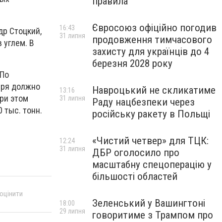
правила
Євросоюз офіційно погодив
16:43
др Стоцкий,
31 липня
продовження тимчасового
 углем. В
захисту для українців до 4
березня 2028 року
 По
бря должно
Навроцький не скликатиме
13:16
при этом
31 липня
Раду нацбезпеки через
 тыс. тонн.
російську ракету в Польщі
«Чистий четвер» для ТЦК:
12:24
31 липня
ДБР оголосило про
масштабну спецоперацію у
більшості областей
 оцінити
Зеленський у Вашингтоні
18:00
29 липня
говоритиме з Трампом про