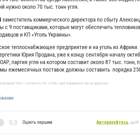
й нужно около 70 тыс. тонн угля.
4
заместитель коммерческого директора по сбыту Алексан
ы с 9 поставщиками, которые могут обеспечить тепловиков
одавцов и КП «Уголь Украины».
кое теплоснабжающее предприятие и на уголь из Африки.
ргетики Юрия Продана, уже к концу сентября-началу октя
ЮАР, партия угля на котором составит около 87 тыс. тонн, 
емы ежемесячных поставок должны составить порядка 250
бхідний текст і натисніть Ctrl + Enter, щоб повідомити про це редакцію
бжение
0,0
Оцініть першим
Авторизуйтесь
, щоб