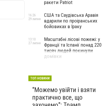
ракети Patriot
США та Саудівська Аравія
16:26
29 липня
вдарили по проіранських
бойовиках в Іраку
Масштабні лісові пожежі: у
13:10
27 липня
Франції та Іспанії понад 220
тисяч людей покинули
домівки
ТОП НОВИНИ
"Можемо увійти і взяти
практично все, що
захочемо": Трамп