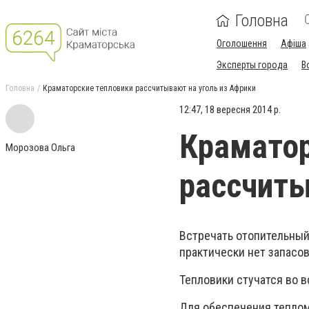
Головна
Оголошення
Афіша
Эксперты города
В
Головна
Краматорские тепловики рассчитывают на уголь из Африки
12:47, 18 вересня 2014 р.
Краматор
Морозова Ольга
рассчиты
Встречать отопительный
практически нет запасов
Тепловики стучатся во в
Для обеспечения теплом