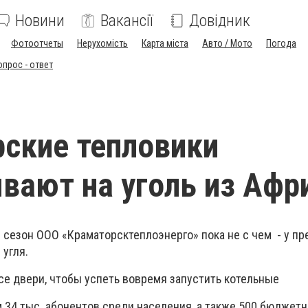
Новини
Вакансії
Довідник
Фотоотчеты
Нерухомість
Карта міста
Авто / Мото
Погода
опрос - ответ
ские тепловики
вают на уголь из Афр
 сезон ООО «Краматорсктеплоэнерго» пока не с чем - у п
 угля.
се двери, чтобы успеть вовремя запустить котельные
 34 тыс. абонентов среди населения, а также 500 бюджет