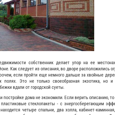
едвижимости собственник делает упор на ее местона
оне. Как следует из описания, во дворе расположились ог
прочем, если пройти еще немного дальше за хвойные дере
х полях. Это не только своеобразная экзотика, но и
бежки вдали от городской суеты.
и постройке дома не экономили. Если верить описанию, то
а пластиковые стеклопакеты - с энергосберегающим эфф
находится четыре спальни, два холла, кабинет-каминная,