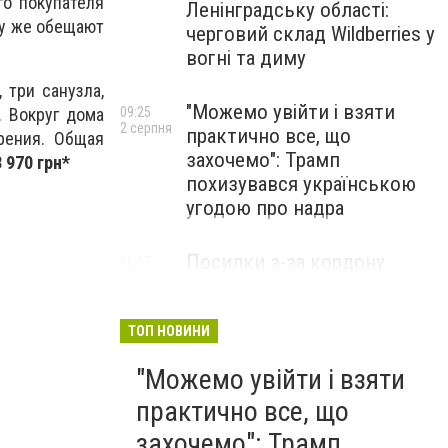
го покупателя
Ленінградську області:
му же обещают
черговий склад Wildberries у
вогні та диму
 три санузла,
"Можемо увійти і взяти
. Вокруг дома
09:25
2 серпня
практично все, що
рения. Общая
захочемо": Трамп
3 970 грн*
похизувався українською
угодою про надра
Посилки з-за кордону
16:57
31 липня
можуть подорожчати: уряд
погодив нові податкові
правила
ТОП НОВИНИ
"Можемо увійти і взяти
практично все, що
захочемо": Трамп