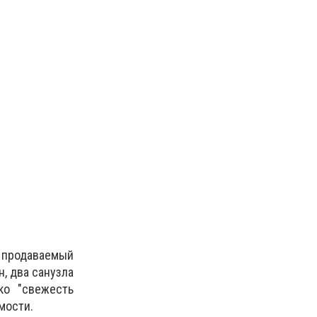
т продаваемый
, два санузла
ко "свежесть
мости.