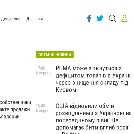
Довідкова
Дозвілля
ОСТАННІ НОВИНИ
PUMA може зіткнутися з
17:46
6 серпня
дефіцитом товарів в Україні
через знищення складу під
Києвом
 собственники
США відновили обмін
15:00
акте продажи.
6 серпня
розвідданими з Україною на
ъявлений.
попередньому рівні. Це
допомагає бити вглиб росії