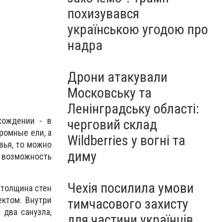
похизувався
українською угодою про
надра
Дрони атакували
Московську та
Ленінградську області:
хождении - в
черговий склад
ромные ели, а
Wildberries у вогні та
вья, то можно
диму
 возможность
Чехія посилила умови
 толщина стен
ектом. Внутри
тимчасового захисту
 два санузла,
для частини українців