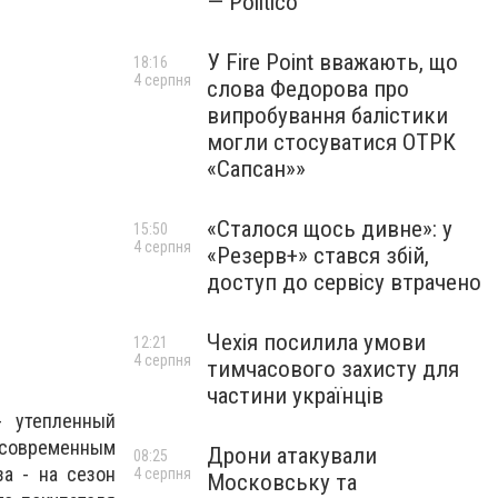
— Politico
У Fire Point вважають, що
18:16
4 серпня
слова Федорова про
випробування балістики
могли стосуватися ОТРК
«Сапсан»»
«Сталося щось дивне»: у
15:50
4 серпня
«Резерв+» стався збій,
доступ до сервісу втрачено
Чехія посилила умови
12:21
4 серпня
тимчасового захисту для
частини українців
- утепленный
 современным
Дрони атакували
08:25
за - на сезон
4 серпня
Московську та