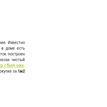
ние. Известно
 в доме есть
оток построен
чески чистый
tp://flash-nika-
 покупке за
1м2