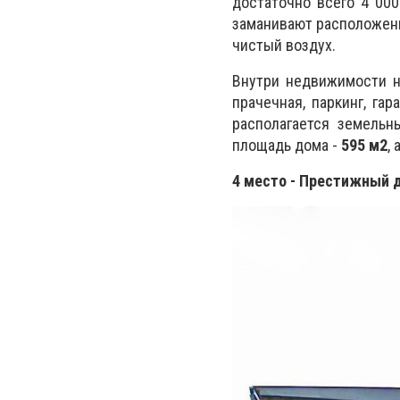
достаточно всего 4 000
заманивают расположенн
чистый воздух.
Внутри недвижимости нах
прачечная, паркинг, га
располагается земель
площадь дома -
595 м2
,
4 место - Престижный д