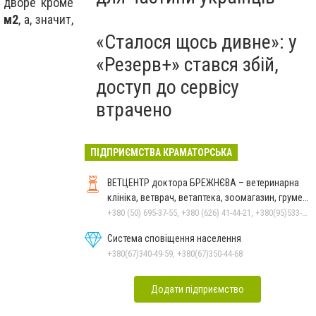
о дворе кроме
 м2
, а, значит,
«Сталося щось дивне»: у
«Резерв+» стався збій,
доступ до сервісу
втрачено
ПІДПРИЄМСТВА КРАМАТОРСЬКА
ВЕТЦЕНТР доктора БРЕЖНЄВА – ветеринарна
клініка, ветврач, ветаптека, зоомагазин, грумер,
стрижки.
+380 (50) 695-37-55, +380 (626) 41-44-21, +380(95)533-90-03
Система сповіщення населення
+380(67)340-49-59, +380(67)350-44-68
Додати підприємство