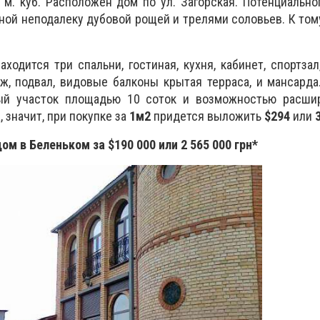
 м. куб. Расположен дом по ул. Загорская. Потенциально
ой неподалеку дубовой рощей и трелями соловьев. К то
одится три спальни, гостиная, кухня, кабинет, спортзал,
раж, подвал, видовые балконы крытая терраса, и мансарда
ный участок площадью 10 соток и возможностью расши
 а, значит, при покупке за
1м2
придется выложить
$294
или
ом в Беленьком за $190 000 или 2 565 000 грн*