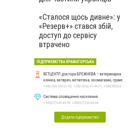
«Сталося щось дивне»: у
«Резерв+» стався збій,
доступ до сервісу
втрачено
ПІДПРИЄМСТВА КРАМАТОРСЬКА
ВЕТЦЕНТР доктора БРЕЖНЄВА – ветеринарна
клініка, ветврач, ветаптека, зоомагазин, грумер,
стрижки.
+380 (50) 695-37-55, +380 (626) 41-44-21, +380(95)533-90-03
Система сповіщення населення
+380(67)340-49-59, +380(67)350-44-68
Додати підприємство