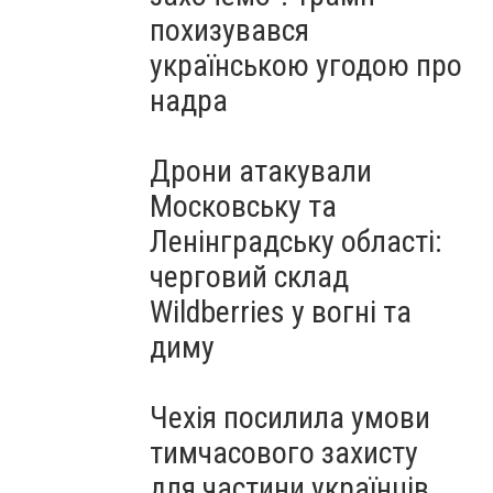
похизувався
українською угодою про
надра
Дрони атакували
Московську та
Ленінградську області:
черговий склад
Wildberries у вогні та
диму
Чехія посилила умови
тимчасового захисту
для частини українців