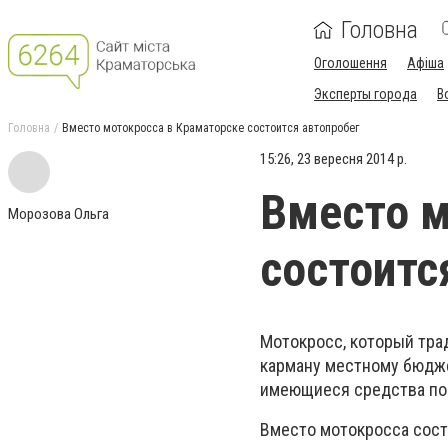
Головна
Оголошення
Афіша
Эксперты города
В
Головна
Вместо мотокросса в Краматорске состоится автопробег
15:26, 23 вересня 2014 р.
Вместо м
Морозова Ольга
состоитс
Мотокросс, который тра
карману местному бюдже
имеющиеся средства по
Вместо мотокросса сост