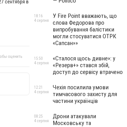
— Politico
27 сентября в
У Fire Point вважають, що
18:16
4 серпня
слова Федорова про
випробування балістики
могли стосуватися ОТРК
«Сапсан»»
тобы оценить
«Сталося щось дивне»: у
15:50
4 серпня
«Резерв+» стався збій,
доступ до сервісу втрачено
Чехія посилила умови
12:21
4 серпня
тимчасового захисту для
частини українців
Дрони атакували
08:25
4 серпня
Московську та