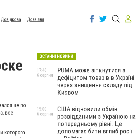
Довідкова
Дозвілля
ОСТАННІ НОВИНИ
рске
PUMA може зіткнутися з
17:46
6 серпня
дефіцитом товарів в Україні
через знищення складу під
Києвом
зался не по
США відновили обмін
15:00
а, все
6 серпня
розвідданими з Україною на
попередньому рівні. Це
допомагає бити вглиб росії
и которого