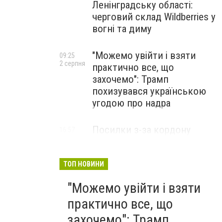
Ленінградську області:
черговий склад Wildberries у
вогні та диму
"Можемо увійти і взяти
09:25
2 серпня
практично все, що
захочемо": Трамп
похизувався українською
угодою про надра
Посилки з-за кордону
16:57
31 липня
можуть подорожчати: уряд
погодив нові податкові
правила
ТОП НОВИНИ
"Можемо увійти і взяти
практично все, що
захочемо": Трамп