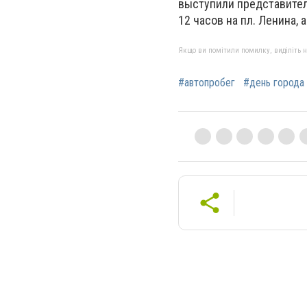
выступили представител
12 часов на пл. Ленина,
Якщо ви помітили помилку, виділіть нео
#автопробег
#день города