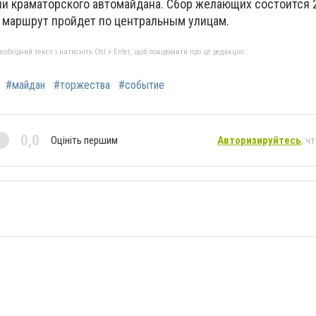
и краматорского автомайдана. Сбор желающих состоится 
 а маршрут пройдет по центральным улицам.
бхідний текст і натисніть Ctrl + Enter, щоб повідомити про це редакцію
#майдан
#торжества
#событие
0,0
Оцініть першим
Авторизируйтесь
, ч