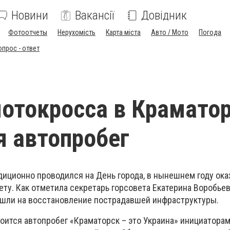
Новини
Вакансії
Довідник
Фотоотчеты
Нерухомість
Карта міста
Авто / Мото
Погода
опрос - ответ
отокросса в Крамато
я автопробег
диционно проводился на День города, в нынешнем году ока
ту. Как отметила секретарь горсовета Екатерина Воробьев
шли на восстановление пострадавшей инфраструктуры.
оится автопробег «Краматорск – это Украина» инициаторам