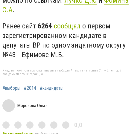
можно по ссылкам:
Лучко Д.Ю
и
Фомина
С.А
.
Ранее сайт
6264
сообщал
о первом
зарегистрированном кандидате в
депутаты ВР по одномандатному округу
№48 - Ефимове М.В.
Якщо ви помітили помилку, виділіть необхідний текст і натисніть Ctrl + Enter, щоб
повідомити про це редакцію
#выборы
#2014
#кандидаты
Морозова Ольга
0,0
Авторизуйтесь
, щоб оцінити