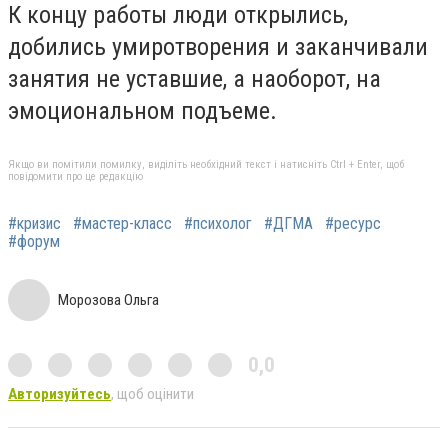
К концу работы люди открылись,
добились умиротворения и заканчивали
занятия не уставшие, а наоборот, на
эмоциональном подъеме.
Якщо ви помітили помилку, виділіть необхідний текст і натисніть Ctrl + Enter, щоб
повідомити про це редакцію
#кризис
#мастер-класс
#психолог
#ДГМА
#ресурс
#форум
Морозова Ольга
0,0
Авторизуйтесь
, щоб оцінити