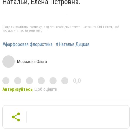
Натальи, Елена Петровна.
Якщо ви помітили помилку, виділіть необхідний текст і натисніть Ctrl + Enter, щоб
повідомити про це редакцію
#фарфоровая флористика
#Наталья Дицкая
Морозова Ольга
0,0
Авторизуйтесь
, щоб оцінити