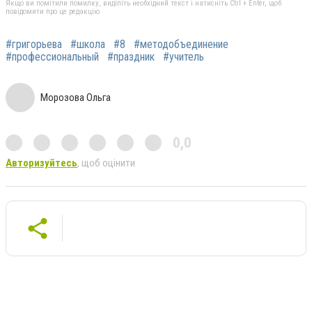
Якщо ви помітили помилку, виділіть необхідний текст і натисніть Ctrl + Enter, щоб
повідомити про це редакцію
#григорьева
#школа
#8
#методобъединение
#профессиональный
#праздник
#учитель
Морозова Ольга
0,0
Авторизуйтесь
, щоб оцінити