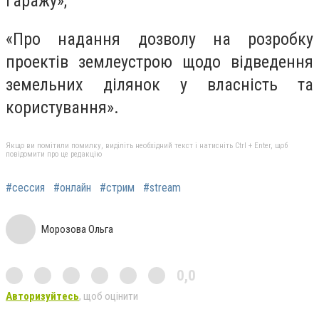
гаражу»;
«Про надання дозволу на розробку
проектів землеустрою щодо відведення
земельних ділянок у власність та
користування».
Якщо ви помітили помилку, виділіть необхідний текст і натисніть Ctrl + Enter, щоб
повідомити про це редакцію
#сессия
#онлайн
#стрим
#stream
Морозова Ольга
0,0
Авторизуйтесь
, щоб оцінити