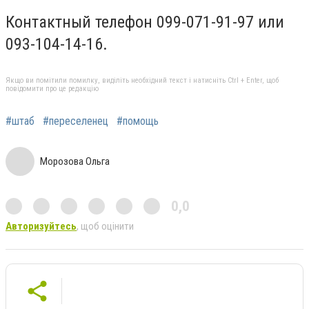
Контактный телефон 099-071-91-97 или
093-104-14-16.
Якщо ви помітили помилку, виділіть необхідний текст і натисніть Ctrl + Enter, щоб
повідомити про це редакцію
#штаб
#переселенец
#помощь
Морозова Ольга
0,0
Авторизуйтесь
, щоб оцінити