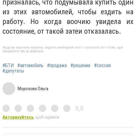
призналась, что подумывала купить один
из этих автомобилей, чтобы ездить на
работу. Но когда воочию увидела их
состояние, от такой затеи отказалась.
Якщо ви помітили помилку, виділіть необхідний текст і натисніть Ctrl + Enter, щоб
повідомити про це редакцію
#БТИ
#автомобиль
#продажа
#решение
#сессия
#депутаты
Морозова Ольга
0,0
Авторизуйтесь
, щоб оцінити