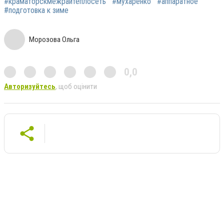
#краматорскмежрайтеплосеть
#мухаренко
#аппаратное
#подготовка к зиме
Морозова Ольга
0,0
Авторизуйтесь
, щоб оцінити