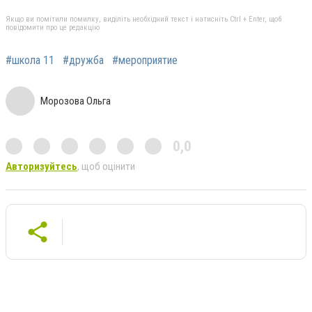
Якщо ви помітили помилку, виділіть необхідний текст і натисніть Ctrl + Enter, щоб
повідомити про це редакцію
#школа 11
#дружба
#мероприятие
Морозова Ольга
0,0
Авторизуйтесь
, щоб оцінити