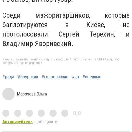
Среди мажоритарщиков, которые
баллотируются в Киеве, не
проголосовали Сергей Терехин, и
Владимир Яворивский.
Якщо ви помітили помилку, виділіть необхідний текст і натисніть Ctrl + Enter, щоб
повідомити про це редакцію
#рада
#боярский
#голосование
#вр
#военные
Морозова Ольга
0,0
Авторизуйтесь
, щоб оцінити