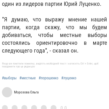
один из лидеров партии Юрий Луценко.
"Я думаю, что выражу мнение нашей
партии, когда скажу, что мы будем
добиваться, чтобы местные выборы
состоялись ориентировочно в марте
следующего года", - сказал он.
Якщо ви помітили помилку, виділіть необхідний текст і натисніть Ctrl + Enter, щоб
повідомити про це редакцію
#выборы
#местные
#порошенко
#луценко
Морозова Ольга
0,0