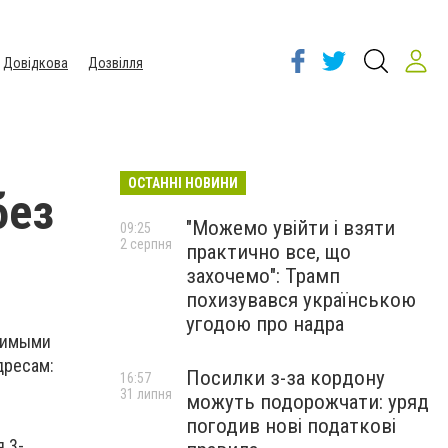
Довідкова
Дозвілля
ОСТАННІ НОВИНИ
без
"Можемо увійти і взяти
09:25
2 серпня
практично все, що
захочемо": Трамп
похизувався українською
угодою про надра
одимыми
дресам:
Посилки з-за кордону
16:57
31 липня
можуть подорожчати: уряд
погодив нові податкові
я 3-