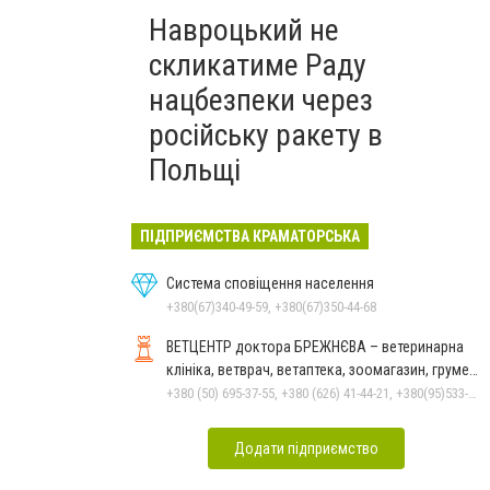
Навроцький не
скликатиме Раду
нацбезпеки через
російську ракету в
Польщі
ПІДПРИЄМСТВА КРАМАТОРСЬКА
Система сповіщення населення
+380(67)340-49-59, +380(67)350-44-68
ВЕТЦЕНТР доктора БРЕЖНЄВА – ветеринарна
клініка, ветврач, ветаптека, зоомагазин, грумер,
стрижки.
+380 (50) 695-37-55, +380 (626) 41-44-21, +380(95)533-90-03
Додати підприємство