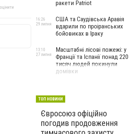
ракети Patriot
 оцінити
США та Саудівська Аравія
16:26
29 липня
вдарили по проіранських
бойовиках в Іраку
Масштабні лісові пожежі: у
13:10
27 липня
Франції та Іспанії понад 220
тисяч людей покинули
домівки
ТОП НОВИНИ
Євросоюз офіційно
погодив продовження
тимчасового захисту