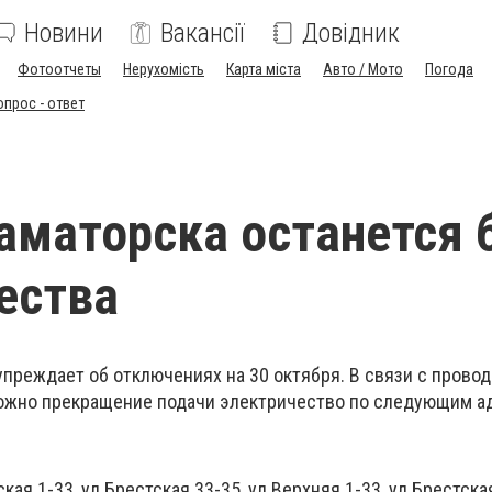
Новини
Вакансії
Довідник
Фотоотчеты
Нерухомість
Карта міста
Авто / Мото
Погода
опрос - ответ
аматорска останется 
ества
преждает об отключениях на 30 октября. В связи с пров
можно прекращение подачи электричество по следующим а
кая 1-33, ул.Брестская 33-35, ул.Верхняя 1-33, ул.Брестска