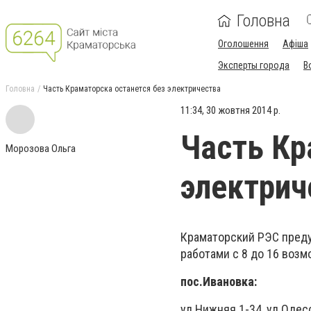
Головна
Оголошення
Афіша
Эксперты города
В
Головна
Часть Краматорска останется без электричества
11:34, 30 жовтня 2014 р.
Часть Кр
Морозова Ольга
электрич
Краматорский РЭС преду
работами с 8 до 16 воз
пос.Ивановка:
ул.Нижняя 1-34, ул.Одесс