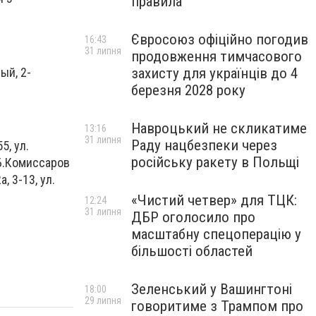
правила
Євросоюз офіційно погодив
16:43
31 липня
продовження тимчасового
ый, 2-
захисту для українців до 4
березня 2028 року
Навроцький не скликатиме
13:16
31 липня
Раду нацбезпеки через
5, ул.
російську ракету в Польщі
. Б.Комиссаров
, 3-13, ул.
«Чистий четвер» для ТЦК:
12:24
31 липня
ДБР оголосило про
масштабну спецоперацію у
більшості областей
Зеленський у Вашингтоні
18:00
29 липня
говоритиме з Трампом про