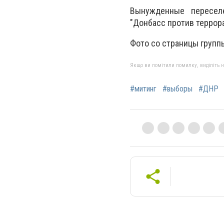
Вынужденные пересел
"Донбасс против террор
Фото со страницы групп
Якщо ви помітили помилку, виділіть нео
#митинг
#выборы
#ДНР