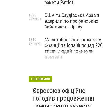
ракети Patriot
США та Саудівська Аравія
16:26
29 липня
вдарили по проіранських
бойовиках в Іраку
Масштабні лісові пожежі: у
13:10
27 липня
Франції та Іспанії понад 220
тисяч людей покинули
домівки
ТОП НОВИНИ
Євросоюз офіційно
погодив продовження
тимчасового захисту