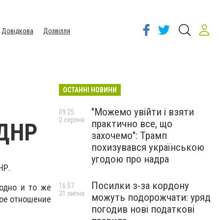
Довідкова
Дозвілля
ОСТАННІ НОВИНИ
"Можемо увійти і взяти
09:25
2 серпня
практично все, що
 ДНР
захочемо": Трамп
похизувався українською
угодою про надра
НР.
Посилки з-за кордону
16:57
 одно и то же
31 липня
можуть подорожчати: уряд
вое отношение
погодив нові податкові