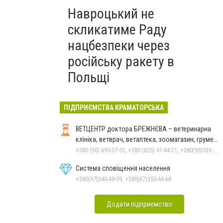
Навроцький не
скликатиме Раду
нацбезпеки через
російську ракету в
Польщі
ПІДПРИЄМСТВА КРАМАТОРСЬКА
ВЕТЦЕНТР доктора БРЕЖНЄВА – ветеринарна
клініка, ветврач, ветаптека, зоомагазин, грумер,
стрижки.
+380 (50) 695-37-55, +380 (626) 41-44-21, +380(95)533-90-03
Система сповіщення населення
+380(67)340-49-59, +380(67)350-44-68
Додати підприємство