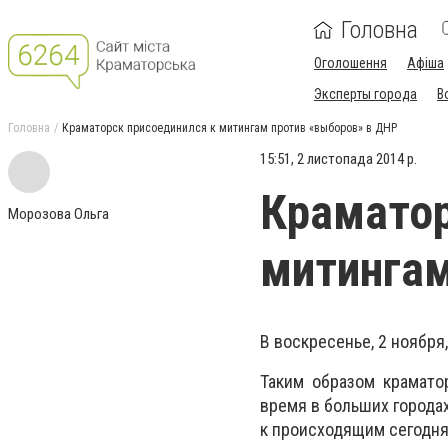
Головна
Оголошення
Афіша
Эксперты города
В
Головна
Краматорск присоединился к митингам против «выборов» в ДНР
15:51, 2 листопада 2014 р.
Краматор
Морозова Ольга
митингам
В воскресенье, 2 ноябр
Таким образом крамато
время в больших города
к происходящим сегодня