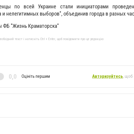
енцы по всей Украине стали инициаторами проведен
а и нелегитимных выборов", объединив города в разных ча
ы ФБ "Жизнь Краматорска"
бхідний текст і натисніть Ctrl + Enter, щоб повідомити про це редакцію
0,0
Оцініть першим
Авторизуйтесь
, щоб