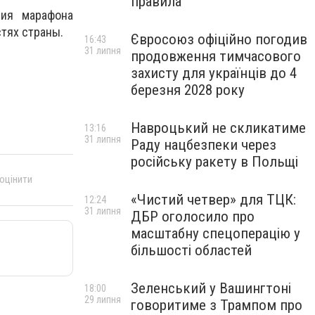
правила
ия марафона
стях страны.
Євросоюз офіційно погодив
16:43
31 липня
продовження тимчасового
захисту для українців до 4
березня 2028 року
Навроцький не скликатиме
13:16
31 липня
Раду нацбезпеки через
російську ракету в Польщі
 оцінити
«Чистий четвер» для ТЦК:
12:24
31 липня
ДБР оголосило про
масштабну спецоперацію у
більшості областей
Зеленський у Вашингтоні
18:00
29 липня
говоритиме з Трампом про