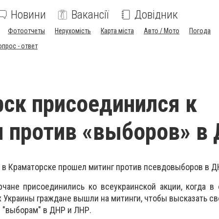
Новини
Вакансії
Довідник
Фотоотчеты
Нерухомість
Карта міста
Авто / Мото
Погода
опрос - ответ
ск присоединился к
 против «выборов» в
я, в Краматорске прошел митинг против псевдовыборов в Д
рчане присоединились ко всеукраинской акции, когда в
х Украины граждане вышли на митинги, чтобы высказать с
 "выборам" в ДНР и ЛНР.