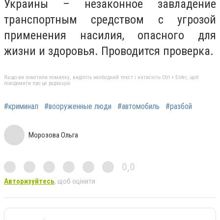
Украины – незаконное завладение
транспортным средством с угрозой
применения насилия, опасного для
жизни и здоровья. Проводится проверка.
Якщо ви помітили помилку, виділіть необхідний текст і натисніть Ctrl + Enter, щоб
повідомити про це редакцію
#криминал
#вооруженные люди
#автомобиль
#разбой
Морозова Ольга
0,0
Авторизуйтесь
, щоб оцінити