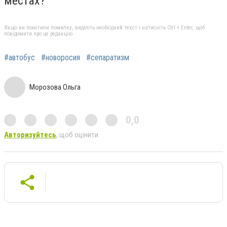
местах?
Якщо ви помітили помилку, виділіть необхідний текст і натисніть Ctrl + Enter, щоб
повідомити про це редакцію
#автобус
#новоросия
#сепаратизм
Морозова Ольга
0,0
Авторизуйтесь
, щоб оцінити