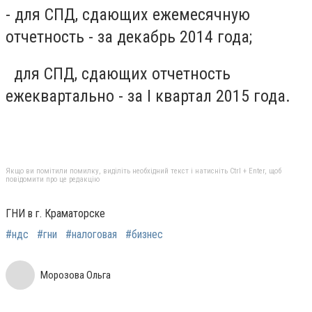
- для СПД, сдающих ежемесячную
отчетность - за декабрь 2014 года;
для СПД, сдающих отчетность
ежеквартально - за І квартал 2015 года.
Якщо ви помітили помилку, виділіть необхідний текст і натисніть Ctrl + Enter, щоб
повідомити про це редакцію
ГНИ в г. Краматорске
#ндс
#гни
#налоговая
#бизнес
Морозова Ольга