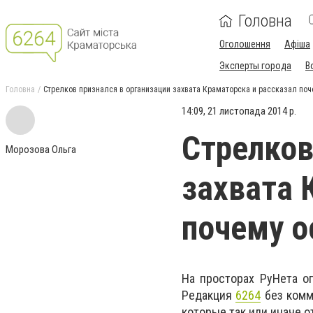
Головна
Оголошення
Афіша
Эксперты города
В
Головна
Стрелков признался в организации захвата Краматорска и рассказал поч
14:09, 21 листопада 2014 р.
Стрелков
Морозова Ольга
захвата 
почему о
На просторах РуНета оп
Редакция
6264
без комм
которые так или иначе о