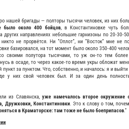
ядро нашей бригады — полторы тысячи человек, из них бо
е было около 400 бойцов
, в Константиновке чуть бол
а других направлениях небольшие гарнизоны по 20-30-50
 никто не прорвётся. Ни "Оплот", ни "Восток" мне не п
овке базировался, на тот момент было около 350-400 челов
со своими полутора тысячами, то уж он-то тем более
нусь в осаде, то через какое-то время укры обложат меня
 пункт за пунктом. Что, собственно, и началось: я и выйти
где у них свой человек был. И за один день полност
или из Славянска,
уже намечалось второе окружение 
а, Дружковки, Константиновки
. Это к слову о том, поче
оняться в Краматорске: там тоже не было боеприпасов
."
нии