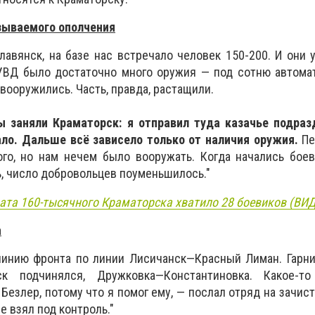
зываемого ополчения
лавянск, на базе нас встречало человек 150-200. И они 
УВД было достаточно много оружия — под сотню автомат
вооружились. Часть, правда, растащили.
 заняли Краматорск: я отправил туда казачье подраз
ало. Дальше всё зависело только от наличия оружия.
Пе
го, но нам нечем было вооружать. Когда начались боев
ь, число добровольцев поуменьшилось."
ата 160-тысячного Краматорска хватило 28 боевиков (ВИ
а
линию фронта по линии Лисичанск—Красный Лиман. Гарни
ск подчинялся, Дружковка—Константиновка. Какое-
 Безлер, потому что я помог ему, — послал отряд на зачист
е взял под контроль."