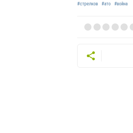
#стрелков
#ато
#война