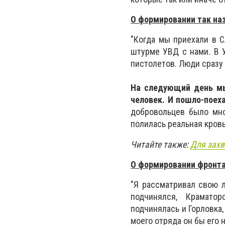
О формировании так на
"Когда мы приехали в С
штурме УВД с нами. В 
пистолетов. Люди сразу 
На следующий день мы
человек. И пошло-поех
добровольцев было мно
полилась реальная кров
Читайте также:
Для захв
О формировании фронт
"Я рассматривал свою 
подчинялся, Краматор
подчинялась и Горловка,
моего отряда он бы его н