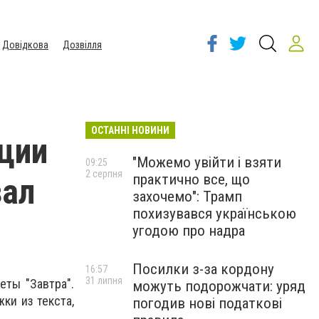
Довідкова
Дозвілля
ОСТАННІ НОВИНИ
ации
"Можемо увійти і взяти
09:25
2 серпня
практично все, що
зал
захочемо": Трамп
похизувався українською
угодою про надра
Посилки з-за кордону
16:57
31 липня
еты "Завтра".
можуть подорожчати: уряд
ки из текста,
погодив нові податкові