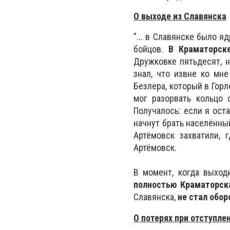
О выходе из Славянска
"... в Славянске было 
бойцов.
В Краматорск
Дружковке пятьдесят, н
знал, что извне ко мне
Безлера, который в Горл
мог разорвать кольцо 
Получалось: если я оста
начнут брать населённый
Артёмовск захватили, 
Артёмовск.
В момент, когда выход
полностью Краматорск
Славянска,
не стал обор
О потерях при отступле