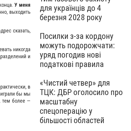
конца.
У меня
для українців до 4
чно, выходить
березня 2028 року
адрес сказать,
Посилки з-за кордону
можуть подорожчати:
евать никогда
уряд погодив нові
дразделений и
податкові правила
«Чистий четвер» для
рактически, в
ТЦК: ДБР оголосило про
ыиграли бы мы
масштабну
, тем более —
спецоперацію у
більшості областей