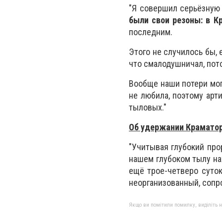
"Я совершил серьёзную 
были свои резоны: в К
последним.
Этого не случилось бы, 
что смалодушничал, пот
Вообще наши потери мог
не любила, поэтому арт
тыловых."
Об удержании Крамато
"Учитывая глубокий про
нашем глубоком тылу на
ещё трое-четверо суток
неорганизованный, сопр
Якщо ви помітили помилку, виділіть нео