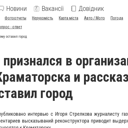
Новини
Вакансії
Довідник
Фотоотчеты
Нерухомість
Карта міста
Авто / Мото
Погода
опрос - ответ
ему оставил город
 признался в организ
Краматорска и расска
ставил город
убликовано интервью с Игоря Стрелкова журналисту газ
ентариев высказываний реконструктора приводит выдерж
тносятся к Краматорску.