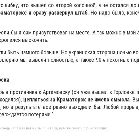
ошибку, что вышел со второй колонной, а не остался до 
раматорске я сразу развернул штаб
. Но надо было, коне
если бы я сам присутствовал на месте. А так можно в мой 
оропился выскочить.
ли быть намного больше. Но украинская сторона ночью во
иллерию мы вывели полностью, а также 90% пехотных по
рска
рыв противника к Артёмовску (он уже вышел к Горловке п
ходился),
цепляться за Краматорск не имело смысла
. В
, но в результате всё равно выходили бы. Любой прорыв
овождается потерями."
бхідний текст і натисніть Ctrl + Enter, щоб повідомити про це редакцію