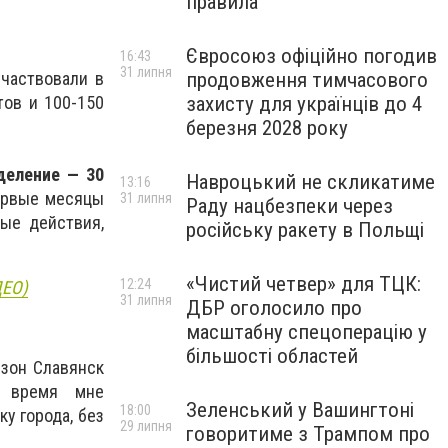
правила
Євросоюз офіційно погодив
16:43
31 липня
продовження тимчасового
участвовали в
захисту для українців до 4
ов и 100-150
березня 2028 року
деление — 30
Навроцький не скликатиме
13:16
рвые месяцы
31 липня
Раду нацбезпеки через
ые действия,
російську ракету в Польщі
«Чистий четвер» для ТЦК:
12:24
ДЕО)
31 липня
ДБР оголосило про
масштабну спецоперацію у
більшості областей
зон Славянск
то время мне
Зеленський у Вашингтоні
18:00
ку города, без
29 липня
говоритиме з Трампом про