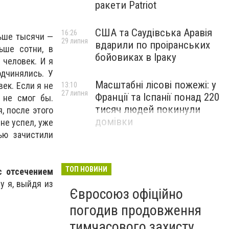
ракети Patriot
США та Саудівська Аравія
16:26
льше тысячи —
29 липня
вдарили по проіранських
ьше сотни, в
бойовиках в Іраку
 человек. И я
одчинялись. У
Масштабні лісові пожежі: у
ек. Если я не
13:10
27 липня
Франції та Іспанії понад 220
 не смог бы.
тисяч людей покинули
, после этого
домівки
 не успел, уже
ью зачистили
ТОП НОВИНИ
с отсечением
му я, выйдя из
Євросоюз офіційно
погодив продовження
тимчасового захисту