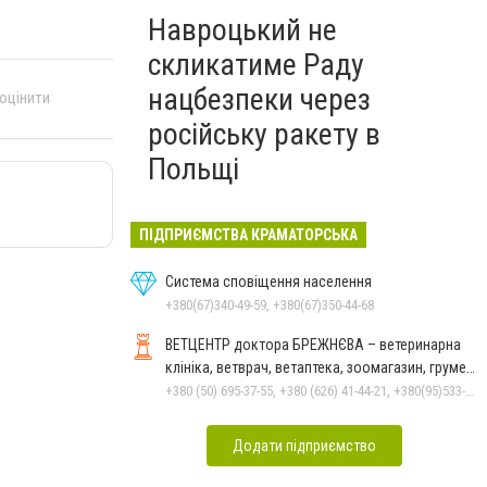
Навроцький не
скликатиме Раду
нацбезпеки через
 оцінити
російську ракету в
Польщі
ПІДПРИЄМСТВА КРАМАТОРСЬКА
Система сповіщення населення
+380(67)340-49-59, +380(67)350-44-68
ВЕТЦЕНТР доктора БРЕЖНЄВА – ветеринарна
клініка, ветврач, ветаптека, зоомагазин, грумер,
стрижки.
+380 (50) 695-37-55, +380 (626) 41-44-21, +380(95)533-90-03
Додати підприємство