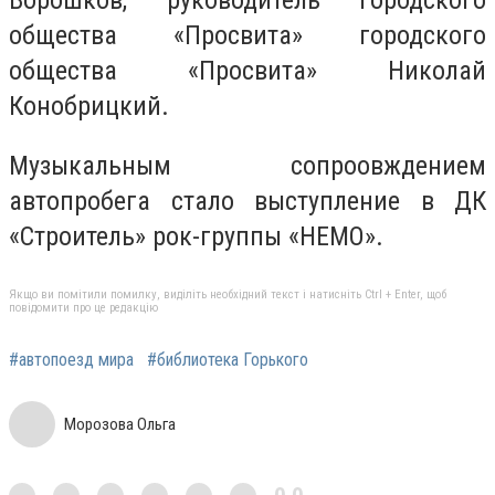
общества «Просвита» городского
общества «Просвита» Николай
Конобрицкий.
Музыкальным сопроовждением
автопробега стало выступление в ДК
«Строитель» рок-группы «НЕМО».
Якщо ви помітили помилку, виділіть необхідний текст і натисніть Ctrl + Enter, щоб
повідомити про це редакцію
#автопоезд мира
#библиотека Горького
Морозова Ольга