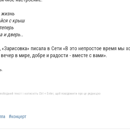
я жизнь
айся с крыш
теперь
а и дверь..
, «Зарисовка» писала в Сети «В это непростое время мы х
 вечер в мире, добре и радости - вместе с вами».
ь.
бхідний текст і натисніть Ctrl + Enter, щоб повідомити про це редакцію
ппа
#концерт