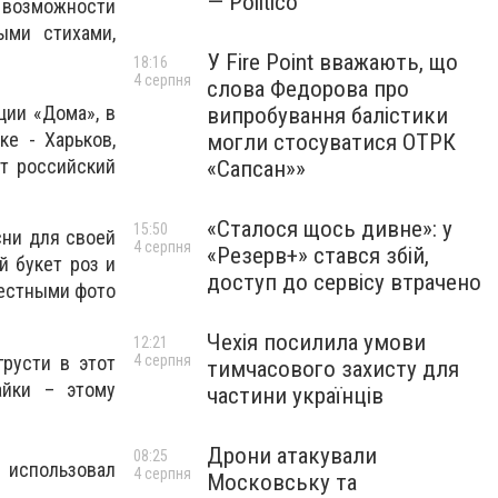
— Politico
возможности
ыми стихами,
У Fire Point вважають, що
18:16
4 серпня
слова Федорова про
ции «Дома», в
випробування балістики
е - Харьков,
могли стосуватися ОТРК
ет российский
«Сапсан»»
«Сталося щось дивне»: у
15:50
сни для своей
4 серпня
«Резерв+» стався збій,
й букет роз и
доступ до сервісу втрачено
местными фото
Чехія посилила умови
12:21
русти в этот
4 серпня
тимчасового захисту для
йки – этому
частини українців
Дрони атакували
08:25
использовал
4 серпня
Московську та