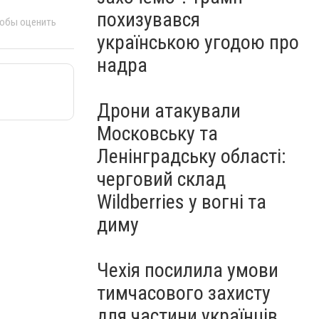
похизувався
тобы оценить
українською угодою про
надра
Дрони атакували
Московську та
Ленінградську області:
черговий склад
Wildberries у вогні та
диму
Чехія посилила умови
тимчасового захисту
для частини українців