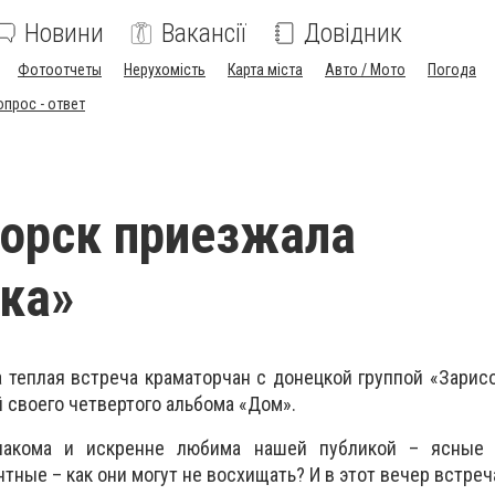
Новини
Вакансії
Довідник
Фотоотчеты
Нерухомість
Карта міста
Авто / Мото
Погода
опрос - ответ
орск приезжала
ка»
 теплая встреча краматорчан с донецкой группой «Зарисо
 своего четвертого альбома «Дом».
накома и искренне любима нашей публикой – ясные 
тные – как они могут не восхищать? И в этот вечер встреч