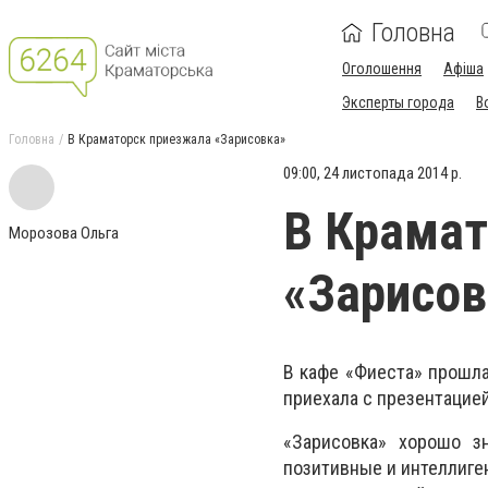
Головна
Оголошення
Афіша
Эксперты города
В
Головна
В Краматорск приезжала «Зарисовка»
09:00, 24 листопада 2014 р.
В Крамат
Морозова Ольга
«Зарисов
В кафе «Фиеста» прошла
приехала с презентацией
«Зарисовка» хорошо з
позитивные и интеллиген