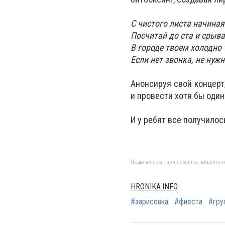
С чистого листа начина
Посчитай до ста и срыв
В городе твоем холодно 
Если нет звонка, не нужн
Анонсируя свой концерт
и провести хотя бы один
И у ребят все получилос
Якщо ви помітили помилку, виділіть нео
HRONIKA.INFO
#зарисовка
#фиеста
#гру