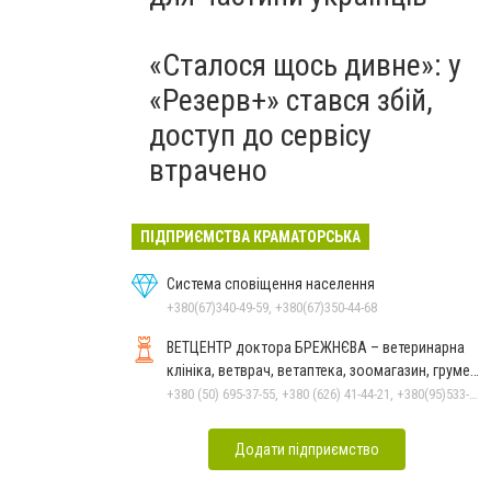
«Сталося щось дивне»: у
«Резерв+» стався збій,
доступ до сервісу
втрачено
ПІДПРИЄМСТВА КРАМАТОРСЬКА
Система сповіщення населення
+380(67)340-49-59, +380(67)350-44-68
ВЕТЦЕНТР доктора БРЕЖНЄВА – ветеринарна
клініка, ветврач, ветаптека, зоомагазин, грумер,
стрижки.
+380 (50) 695-37-55, +380 (626) 41-44-21, +380(95)533-90-03
Додати підприємство