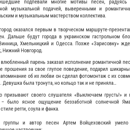
ишедшие подпевали многие мотивы песен, радуясь 
пной музыкальной подачей, выверенными и романтичн
ьским и музыкальным мастерством коллектива.
город оказался первым в творческом маршруте-презента
н. Дальше будут города в украинском гастрольном блок
 Винница, Хмельницкий и Одесса. Позже «Зарисовку» жд
, Нижний Новгород.
 влюбленный парень заказал исполнение романтичной пе
е прошения за свое глупое поведение, подарил шикарны
напоминание об их любви он сделал фотомонтаж с их сов
 Девушка была тронута, но кольцо так и не приняла…
 призывают своего слушателя «Выключаем грусть!» и г
 – было ясное ощущение беззаботной солнечной Яма
стиле регги, соула и фанка.
т группы и автор песен Артем Войцеховский умело 
ричное настроение: