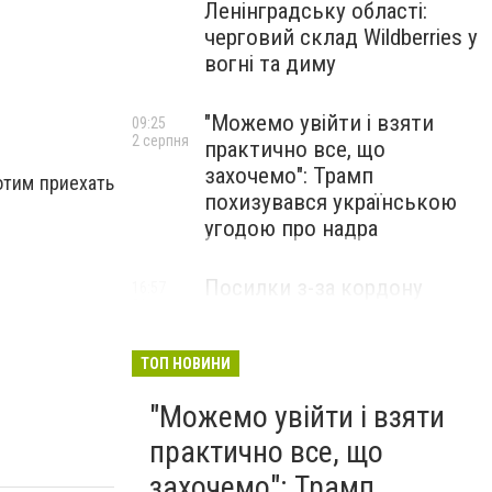
Ленінградську області:
черговий склад Wildberries у
вогні та диму
"Можемо увійти і взяти
09:25
2 серпня
практично все, що
захочемо": Трамп
отим приехать
похизувався українською
угодою про надра
Посилки з-за кордону
16:57
31 липня
можуть подорожчати: уряд
погодив нові податкові
правила
ТОП НОВИНИ
"Можемо увійти і взяти
практично все, що
захочемо": Трамп