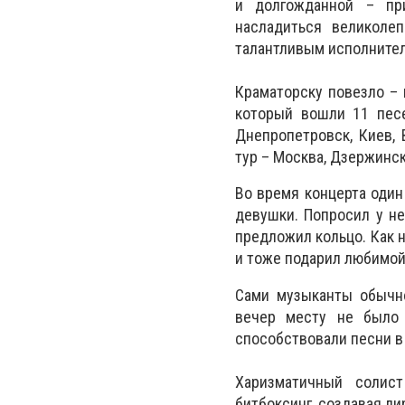
и долгожданной – пр
насладиться великоле
талантливым исполнител
Краматорску повезло – 
который вошли 11 песе
Днепропетровск, Киев,
тур – Москва, Дзержинск
Во время концерта один
девушки. Попросил у не
предложил кольцо. Как 
и тоже подарил любимой.
Сами музыканты обычно
вечер месту не было
способствовали песни в 
Харизматичный солис
битбоксинг, создавая ли