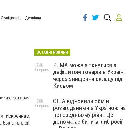
Довідкова
Дозвілля
ОСТАННІ НОВИНИ
PUMA може зіткнутися з
17:46
6 серпня
дефіцитом товарів в Україні
через знищення складу під
Києвом
вка», которая
США відновили обмін
15:00
6 серпня
розвідданими з Україною на
попередньому рівні. Це
и искренние,
допомагає бити вглиб росії
а была теплой