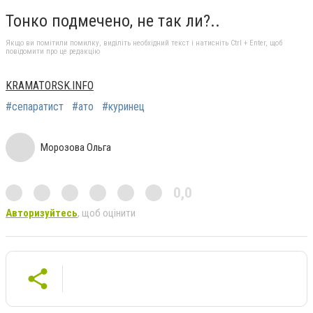
Тонко подмечено, не так ли?..
Якщо ви помітили помилку, виділіть необхідний текст і натисніть Ctrl + Enter, щоб
повідомити про це редакцію
KRAMATORSK.INFO
#сепаратист
#ато
#куринец
Морозова Ольга
0,0
Авторизуйтесь
, щоб оцінити