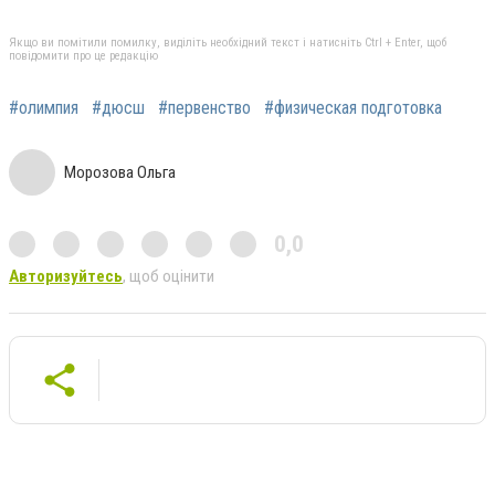
Якщо ви помітили помилку, виділіть необхідний текст і натисніть Ctrl + Enter, щоб
повідомити про це редакцію
#олимпия
#дюсш
#первенство
#физическая подготовка
Морозова Ольга
0,0
Авторизуйтесь
, щоб оцінити