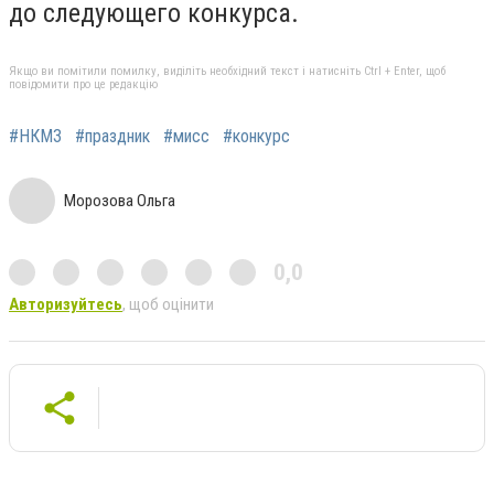
до следующего конкурса.
Якщо ви помітили помилку, виділіть необхідний текст і натисніть Ctrl + Enter, щоб
повідомити про це редакцію
#НКМЗ
#праздник
#мисс
#конкурс
Морозова Ольга
0,0
Авторизуйтесь
, щоб оцінити