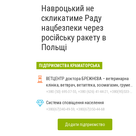
Навроцький не
скликатиме Раду
нацбезпеки через
російську ракету в
Польщі
ПІДПРИЄМСТВА КРАМАТОРСЬКА
ВЕТЦЕНТР доктора БРЕЖНЄВА – ветеринарна
клініка, ветврач, ветаптека, зоомагазин, грумер,
стрижки.
+380 (50) 695-37-55, +380 (626) 41-44-21, +380(95)533-90-03
Система сповіщення населення
+380(67)340-49-59, +380(67)350-44-68
Додати підприємство