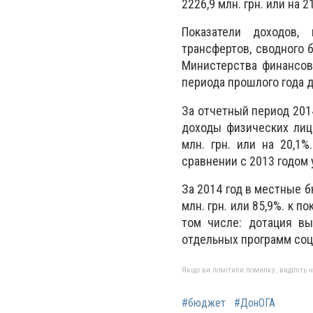
2226,9 млн. грн. или на 2
Показатели доходов,
трансфертов, сводного 
Министерства финансов
периода прошлого года д
За отчетный период 2014
доходы физических лиц 
млн. грн. или на 20,1
сравнении с 2013 годом 
За 2014 год в местные 
млн. грн. или 85,9%. к 
том числе: дотация вы
отдельных программ соци
Якщо ви помітили помилку, виділіть нео
#бюджет
#ДонОГА