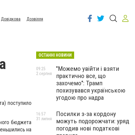
Довідкова
Дозвілля
ОСТАННІ НОВИНИ
а
"Можемо увійти і взяти
09:25
2 серпня
практично все, що
захочемо": Трамп
похизувався українською
угодою про надра
та) поступило
Посилки з-за кордону
16:57
31 липня
можуть подорожчати: уряд
ного бюджета
погодив нові податкові
меньшились на