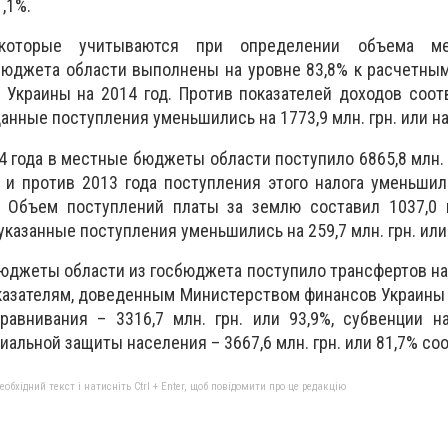
1,1%.
 которые учитываются при определении объема м
бюджета области выполнены на уровне 83,8% к расчетны
 Украины на 2014 год. Против показателей доходов соо
анные поступления уменьшились на 1773,9 млн. грн. или на
 года в местные бюджеты области поступило 6865,8 млн. г
и против 2013 года поступления этого налога уменьшил
%. Объем поступлений платы за землю составил 1037,0 
указанные поступления уменьшились на 259,7 млн. грн. или 
бюджеты области из госбюджета поступило трансфертов на
показателям, доведенным Министерством финансов Украины н
равнивания – 3316,7 млн. грн. или 93,9%, субвенции н
альной защиты населения – 3667,6 млн. грн. или 81,7% со
бхідний текст і натисніть Ctrl + Enter, щоб повідомити про це редакцію