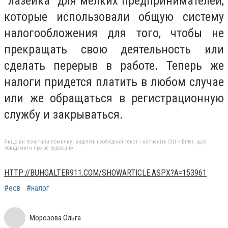
"лазейка" для мелких предпринимателей,
которые использовали общую систему
налогообложения для того, чтобы не
прекращать свою деятельность или
сделать перерыв в работе. Теперь же
налоги придется платить в любом случае
или же обращаться в регистрационную
службу и закрываться.
Якщо ви помітили помилку, виділіть необхідний текст і натисніть Ctrl + Enter, щоб
повідомити про це редакцію
HTTP://BUHGALTER911.COM/SHOWARTICLE.ASPX?A=153961
#есв
#налог
Морозова Ольга