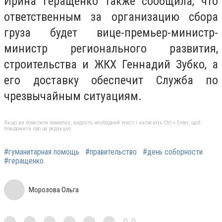
Ирина геращенко также сообщила, что
ответственным за организацию сбора
груза будет вице-премьер-министр-
министр регионального развития,
строительства и ЖКХ Геннадий Зубко, а
его доставку обеспечит Служба по
чрезвычайным ситуациям.
Якщо ви помітили помилку, виділіть необхідний текст і натисніть Ctrl + Enter, щоб
повідомити про це редакцію
#гуманитарная помощь
#правительство
#день соборности
#геращенко
Морозова Ольга
0,0