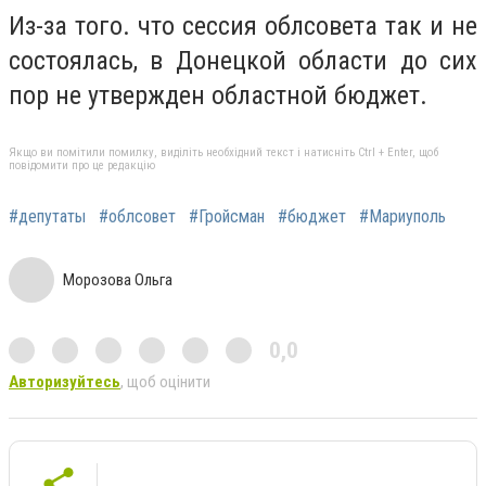
Из-за того. что сессия облсовета так и не
состоялась, в Донецкой области до сих
пор не утвержден областной бюджет.
Якщо ви помітили помилку, виділіть необхідний текст і натисніть Ctrl + Enter, щоб
повідомити про це редакцію
#депутаты
#облсовет
#Гройсман
#бюджет
#Мариуполь
Морозова Ольга
0,0
Авторизуйтесь
, щоб оцінити