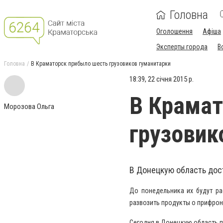
Головна
Оголошення
Афіша
Эксперты города
В
Головна
В Краматорск прибыло шесть грузовиков гуманитарки
18:39, 22 січня 2015 р.
В Крамат
Морозова Ольга
грузовик
В Донецкую область дос
До понедельника их будут ра
развозить продукты о прифрон
Сегодня в Донецкую область пр