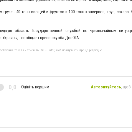
 грузе - 40 тонн овощей и фруктов и 100 тонн консервов, круп, сахара.
ецкую область Государственной службой по чрезвычайным ситуац
 Украины, - сообщает пресс-служба ДонОГА.
бхідний текст і натисніть Ctrl + Enter, щоб повідомити про це редакцію
0,0
Оцініть першим
Авторизуйтесь
, щоб