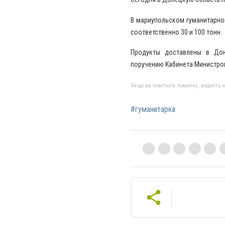
В мариупольском гуманитарном
соответственно 30 и 100 тонн.
Продукты доставлены в Дон
поручению Кабинета Министров
Якщо ви помітили помилку, виділіть нео
#гуманитарка