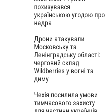
похизувався
українською угодою про
надра
Дрони атакували
Московську та
Ленінградську області:
черговий склад
Wildberries у вогні та
диму
Чехія посилила умови
тимчасового захисту
для частини українців