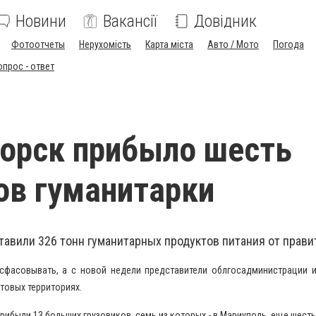
Новини
Вакансії
Довідник
Фотоотчеты
Нерухомість
Карта міста
Авто / Мото
Погода
опрос - ответ
орск прибыло шесть
ов гуманитарки
тавили 326 тонн гуманитарных продуктов питания от прави
сфасовывать, а с новой недели представители облгосадминистрации 
товых территориях.
ибыли 13 больших грузовиков, семь из которых - в Мариуполь, еще шесть 