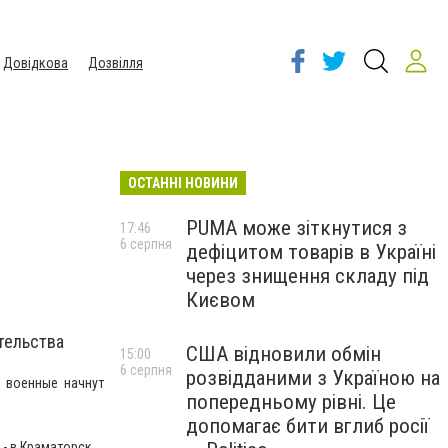
Довідкова
Дозвілля
ОСТАННІ НОВИНИ
PUMA може зіткнутися з
17:46
6 серпня
дефіцитом товарів в Україні
через знищення складу під
Києвом
тельства
США відновили обмін
15:00
6 серпня
розвідданими з Україною на
и военные начнут
попередньому рівні. Це
допомагає бити вглиб росії
- в Краматорск.