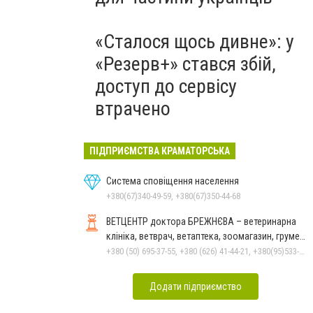
«Сталося щось дивне»: у
«Резерв+» стався збій,
доступ до сервісу
втрачено
ПІДПРИЄМСТВА КРАМАТОРСЬКА
Система сповіщення населення
+380(67)340-49-59, +380(67)350-44-68
ВЕТЦЕНТР доктора БРЕЖНЄВА – ветеринарна
клініка, ветврач, ветаптека, зоомагазин, грумер,
стрижки.
+380 (50) 695-37-55, +380 (626) 41-44-21, +380(95)533-90-03
Додати підприємство