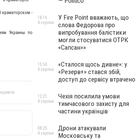
— Politico
 В краматорском -
У Fire Point вважають, що
18:16
4 серпня
слова Федорова про
випробування балістики
иям Украины по
могли стосуватися ОТРК
«Сапсан»»
«Сталося щось дивне»: у
15:50
4 серпня
«Резерв+» стався збій,
доступ до сервісу втрачено
 оцінити
Чехія посилила умови
12:21
4 серпня
тимчасового захисту для
частини українців
Дрони атакували
08:25
4 серпня
Московську та