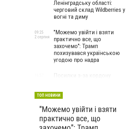
Ленінградську області:
черговий склад Wildberries у
вогні та диму
"Можемо увійти і взяти
09:25
2 серпня
практично все, що
захочемо": Трамп
похизувався українською
угодою про надра
Посилки з-за кордону
16:57
31 липня
можуть подорожчати: уряд
погодив нові податкові
правила
ТОП НОВИНИ
"Можемо увійти і взяти
практично все, що
захочемо": Трамп