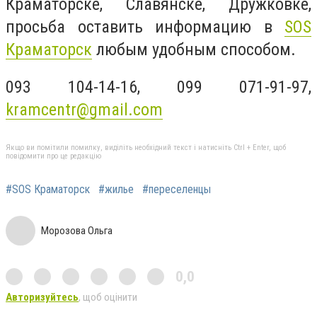
Краматорске, Славянске, Дружковке,
просьба оставить информацию в
SOS
Краматорск
любым удобным способом.
093 104-14-16, 099 071-91-97,
kramcentr@gmail.com
Якщо ви помітили помилку, виділіть необхідний текст і натисніть Ctrl + Enter, щоб
повідомити про це редакцію
#SOS Краматорск
#жилье
#переселенцы
Морозова Ольга
0,0
Авторизуйтесь
, щоб оцінити