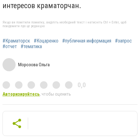
интересов краматорчан.
Якщо ви помітили помилку, виділіть необхідний текст і натисніть Ctrl + Enter, щоб
повідомити про це редакцію
#Краматорск
#Коцаренко
#публичная информация
#запрос
#отчет
#тематика
Морозова Ольга
0,0
Авторизируйтесь
, чтобы оценить