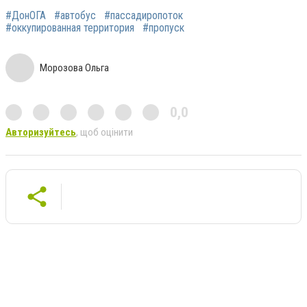
#ДонОГА
#автобус
#пассадиропоток
#оккупированная территория
#пропуск
Морозова Ольга
0,0
Авторизуйтесь
, щоб оцінити