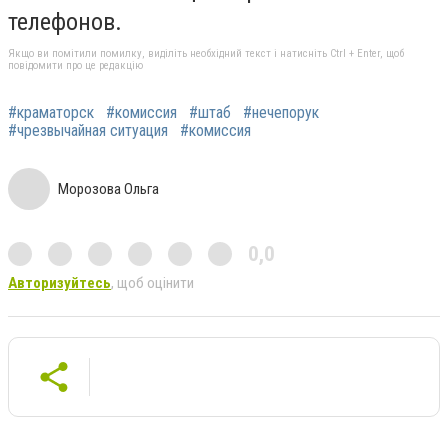
телефонов.
Якщо ви помітили помилку, виділіть необхідний текст і натисніть Ctrl + Enter, щоб
повідомити про це редакцію
#краматорск
#комиссия
#штаб
#нечепорук
#чрезвычайная ситуация
#комиссия
Морозова Ольга
0,0
Авторизуйтесь
, щоб оцінити