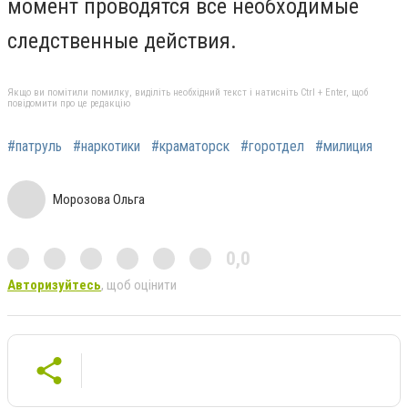
момент проводятся все необходимые
следственные действия.
Якщо ви помітили помилку, виділіть необхідний текст і натисніть Ctrl + Enter, щоб
повідомити про це редакцію
#патруль
#наркотики
#краматорск
#горотдел
#милиция
Морозова Ольга
0,0
Авторизуйтесь
, щоб оцінити