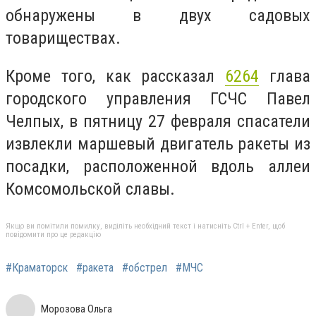
обнаружены в двух садовых
товариществах.
Кроме того, как рассказал
6264
глава
городского управления ГСЧС Павел
Челпых, в пятницу 27 февраля спасатели
извлекли маршевый двигатель ракеты из
посадки, расположенной вдоль аллеи
Комсомольской славы.
Якщо ви помітили помилку, виділіть необхідний текст і натисніть Ctrl + Enter, щоб
повідомити про це редакцію
#Краматорск
#ракета
#обстрел
#МЧС
Морозова Ольга