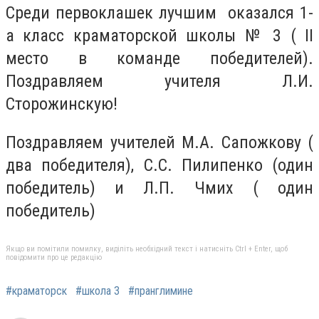
Среди первоклашек лучшим оказался 1-
а класс краматорской школы № 3 ( II
место в команде победителей).
Поздравляем учителя Л.И.
Сторожинскую!
Поздравляем учителей М.А. Сапожкову (
два победителя), С.С. Пилипенко (один
победитель) и Л.П. Чмих ( один
победитель)
Якщо ви помітили помилку, виділіть необхідний текст і натисніть Ctrl + Enter, щоб
повідомити про це редакцію
#краматорск
#школа 3
#пранглимине