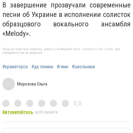
В завершение прозвучали современные
песни об Украине в исполнении солисток
образцового вокального ансамбля
«Melody».
Якщо ви помітили помилку, виділіть необхідний текст і натисніть Ctrl + Enter, щоб
повідомити про це редакцію
#краматорск
#дк ленина
#гимн
#школьники
Морозова Ольга
0,0
Авторизуйтесь
, щоб оцінити