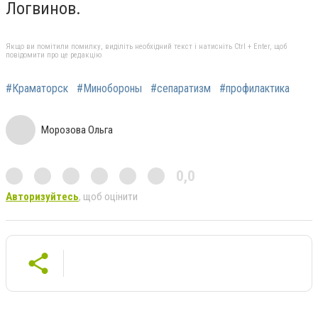
Логвинов.
Якщо ви помітили помилку, виділіть необхідний текст і натисніть Ctrl + Enter, щоб
повідомити про це редакцію
#Краматорск
#Минобороны
#сепаратизм
#профилактика
Морозова Ольга
0,0
Авторизуйтесь
, щоб оцінити